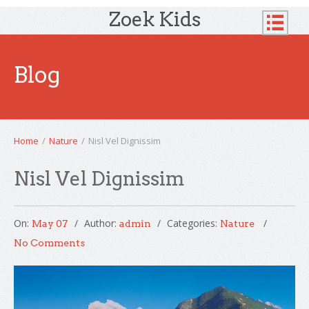
Zoek Kids
Blog
Home
/
Nature
/
Nisl Vel Dignissim
Nisl Vel Dignissim
On:
Author:
Categories:
May 07
admin
Nature
No Comments