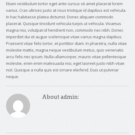
Etiam vestibulum tortor eget ante cursus sit amet placerat lorem
varius. Cras ultrices justo at risus tristique id dapibus est vehicula.
In hac habitasse platea dictumst. Donec aliquam commodo
placerat. Quisque tincidunt vehicula turpis ut vehicula. Vivamus
magna nisi, volutpat id hendrerit non, commodo nec nibh. Donec
imperdiet dui et augue scelerisque vitae varius magna dapibus.
Praesent vitae felis tortor, et porttitor diam. In pharetra, nulla vitae
molestie mattis, magna neque vestibulum metus, quis venenatis
arcu felis nec ipsum. Nulla ullamcorper, mauris vitae pellentesque
molestie, enim enim malesuada nisi, eget laoreet justo nibh vitae
nisl. Quisque a nulla quis est ornare eleifend. Duis ut pulvinar
neque.
About admin: