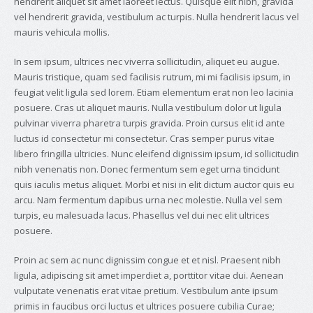
hendrerit aliquet sit amet laoreet lectus. Quisque elit nibh, gravida
vel hendrerit gravida, vestibulum ac turpis. Nulla hendrerit lacus vel
mauris vehicula mollis.
In sem ipsum, ultrices nec viverra sollicitudin, aliquet eu augue.
Mauris tristique, quam sed facilisis rutrum, mi mi facilisis ipsum, in
feugiat velit ligula sed lorem. Etiam elementum erat non leo lacinia
posuere. Cras ut aliquet mauris. Nulla vestibulum dolor ut ligula
pulvinar viverra pharetra turpis gravida. Proin cursus elit id ante
luctus id consectetur mi consectetur. Cras semper purus vitae
libero fringilla ultricies. Nunc eleifend dignissim ipsum, id sollicitudin
nibh venenatis non. Donec fermentum sem eget urna tincidunt
quis iaculis metus aliquet. Morbi et nisi in elit dictum auctor quis eu
arcu. Nam fermentum dapibus urna nec molestie. Nulla vel sem
turpis, eu malesuada lacus. Phasellus vel dui nec elit ultrices
posuere.
Proin ac sem ac nunc dignissim congue et et nisl. Praesent nibh
ligula, adipiscing sit amet imperdiet a, porttitor vitae dui. Aenean
vulputate venenatis erat vitae pretium. Vestibulum ante ipsum
primis in faucibus orci luctus et ultrices posuere cubilia Curae;