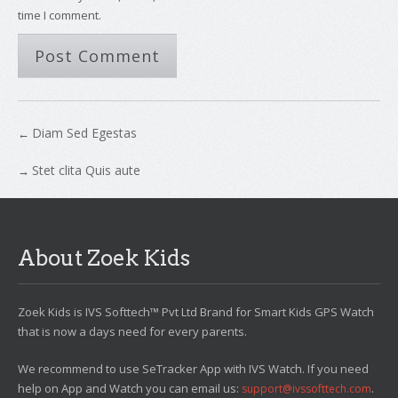
time I comment.
Diam Sed Egestas
←
Stet clita Quis aute
→
About Zoek Kids
Zoek Kids is IVS Softtech™ Pvt Ltd Brand for Smart Kids GPS Watch
that is now a days need for every parents.
We recommend to use SeTracker App with IVS Watch. If you need
help on App and Watch you can email us:
.
support@ivssofttech.com